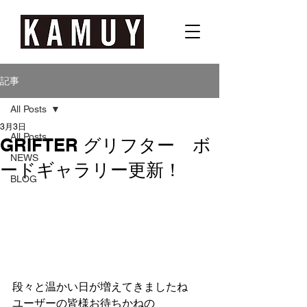
記事
All Posts
3月3日
All Posts
GRIFTER グリフター ボ
NEWS
ードギャラリー更新！
BLOG
段々と温かい日が増えてきましたね
ユーザーの皆様お待ちかねの