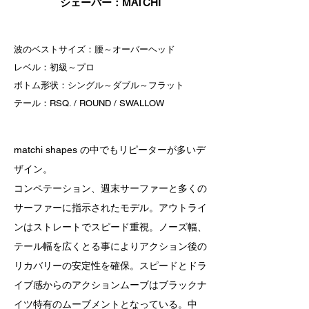
シェーパー：MATCHI
波のベストサイズ：腰～オーバーヘッド
レベル：初級～プロ
ボトム形状：シングル～ダブル～フラット
テール：RSQ. / ROUND / SWALLOW
matchi shapes の中でもリピーターが多いデ
ザイン。
コンペテーション、週末サーファーと多くの
サーファーに指示されたモデル。アウトライ
ンはストレートでスピード重視。ノーズ幅、
テール幅を広くとる事によりアクション後の
リカバリーの安定性を確保。スピードとドラ
イブ感からのアクションムーブはブラックナ
イツ特有のムーブメントとなっている。中