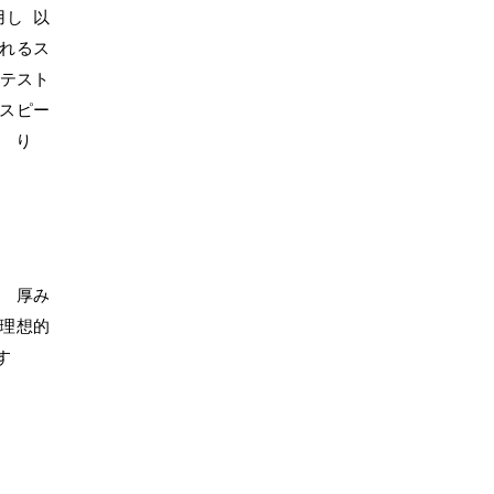
用し 以
れるス
テスト
スピー
な り
く 厚み
が理想的
す