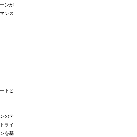
ーンが
マンス
ードと
ィンのテ
トライ
インを基