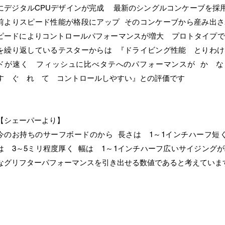
にデジタルCPUデザインが完成 最新のシングルコンケーブを採
前よりスピード性能が格段にアップ そのコンケーブから産み出さ
ピードによりコントロールパフォーマンスが増大 プロトタイプで
を繰り返しているテスターからは 『ドライビング性能 とりわけ
ドが速く フィッシュに比べタテへのパフォーマンスが か 
す ぐ れ て コントロールしやすい』との評価です
【シェーパーより】
今のお持ちのサーフボードのから 長さは 1～1インチハーフ短
は 3～5ミリ程度厚く 幅は 1～1インチハーフ広いサイジング
なグリフターパフォーマンスを引き出せる数値であると考えていま