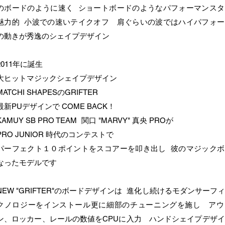
のボードのように速く ショートボードのようなパフォーマンスタ
魅力的 小波での速いテイクオフ 肩ぐらいの波ではハイパフォー
の動きが秀逸のシェイプデザイン
2011年に誕生
大ヒットマジックシェイプデザイン
MATCHI SHAPESのGRIFTER
最新PUデザインで COME BACK！
KAMUY SB PRO TEAM 関口 "MARVY" 真央 PROが
PRO JUNIOR 時代のコンテストで
パーフェクト１０ポイントをスコアーを叩き出し 彼のマジックボ
なったモデルです
NEW "GRIFTER"のボードデザインは 進化し続けるモダンサーフ
クノロジーをインストール更に細部のチューニングを施し アウ
ン、ロッカー、レールの数値をCPUに入力 ハンドシェイプデザ