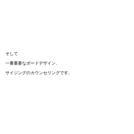
そして
一番重要なボードデザイン、
サイジングのカウンセリングです。
今までのデーターファイルを参考に
お客様の身長・体重・レベル、
希望のサーフスタイルにフィットした
サイジングをディスカッションしながら
CPU CADへデータ入力し