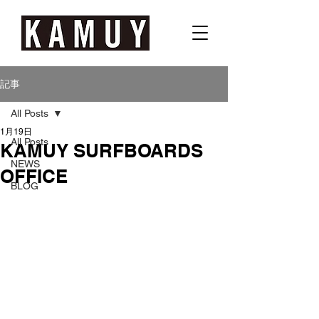
記事
All Posts
1月19日
All Posts
KAMUY SURFBOARDS
NEWS
OFFICE
BLOG