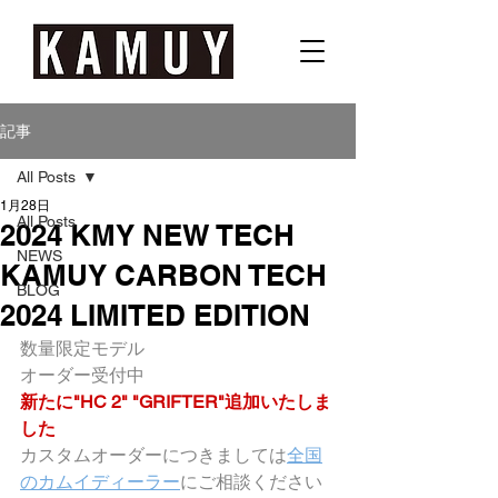
記事
All Posts
1月28日
All Posts
2024 KMY NEW TECH
NEWS
KAMUY CARBON TECH
BLOG
2024 LIMITED EDITION
数量限定モデル　
オーダー受付中
新たに"HC 2" "GRIFTER"追加いたしま
した
カスタムオーダーにつきましては
全国
のカムイディーラー
にご相談ください